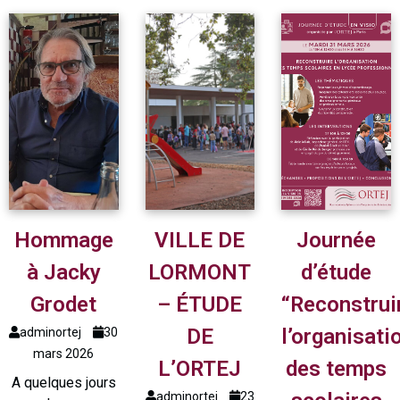
Hommage
VILLE DE
Journée
à Jacky
LORMONT
d’étude
Grodet
– ÉTUDE
“Reconstrui
DE
l’organisati
adminortej
30
mars 2026
L’ORTEJ
des temps
A quelques jours
adminortej
23